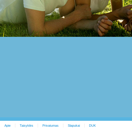
Apie
Taisyklės
Privatumas
Slapukai
DUK