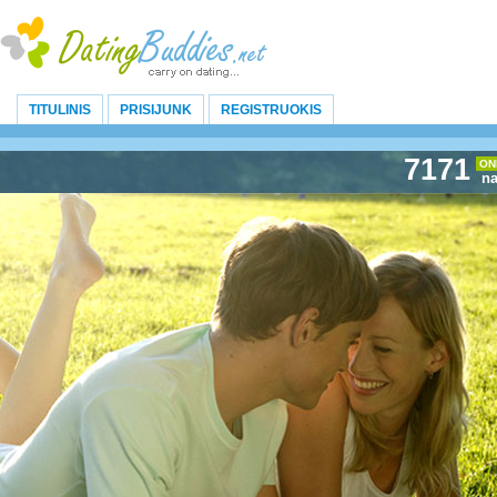
TITULINIS
PRISIJUNK
REGISTRUOKIS
7171
ON
na