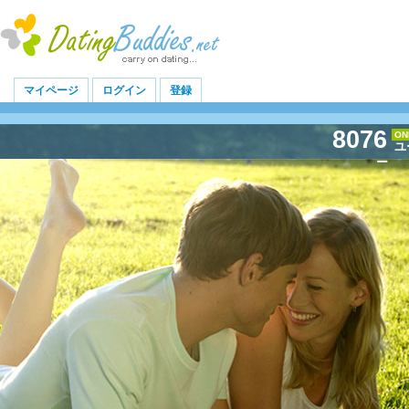
マイページ
ログイン
登録
8076
ON
ユ
ー